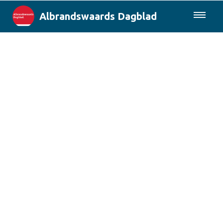
Albrandswaards Dagblad
085-0430577
Lokaal
Rotterdam & Regio
Landelijk
Columns
Sport