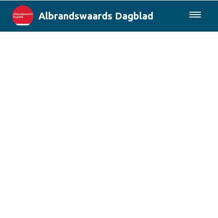
Albrandswaards Dagblad
085-0430577
Lokaal
Rotterdam & Regio
Landelijk
Columns
Sport