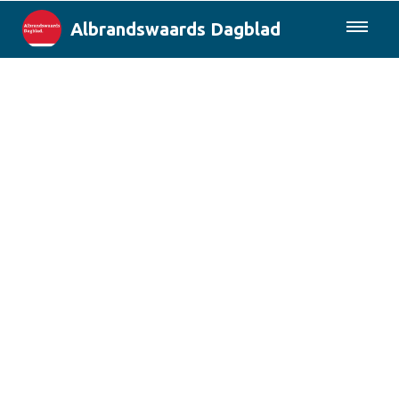
Albrandswaards Dagblad
085-0430577
Lokaal
Rotterdam & Regio
Landelijk
Columns
Sport