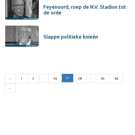
Feyenoord, roep de N.V. Stadion tot
de orde
Slappe politieke knieën
...
57
...
‹
1
2
56
58
65
66
›