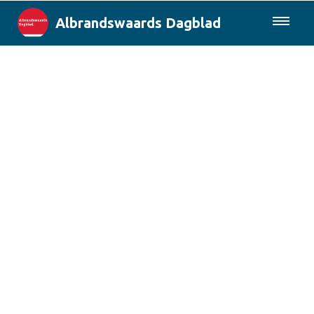
Albrandswaards Dagblad
085-0430577
Lokaal
Rotterdam & Regio
Landelijk
Columns
Sport