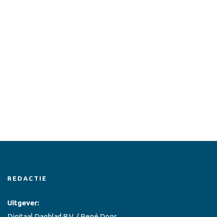
REDACTIE
Uitgever:
Digitaal Dagblad B.V. / René Dons