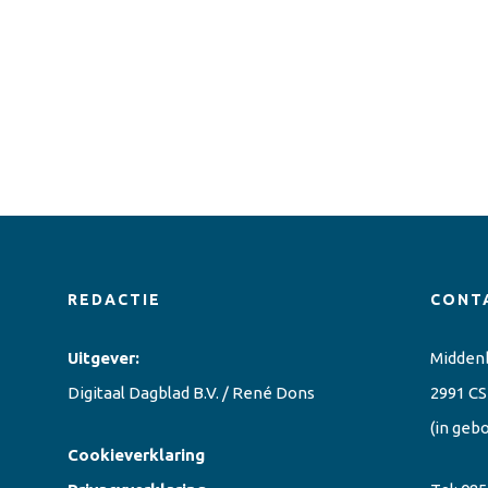
REDACTIE
CONT
Uitgever:
Midden
Digitaal Dagblad B.V. / René Dons
2991 CS
(in geb
Cookieverklaring